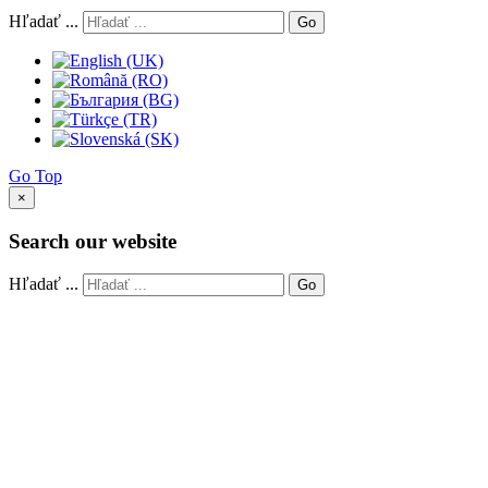
Hľadať ...
Go
Go Top
×
Search our website
Hľadať ...
Go