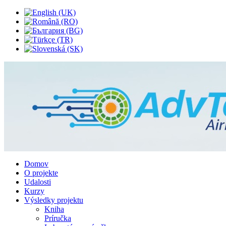
Domov
O projekte
Udalosti
Kurzy
Výsledky projektu
Kniha
Príručka