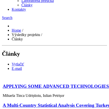
Laboratórna príručka
Články
Kontakty
Search
Home
/
Výsledky projektu
/
Články
Články
Vytlačiť
E-mail
APPLYING SOME ADVANCED TECHNOLOGIES
Mihaela Tinca Udriștioiu, Iulian Petrișor
A Multi-Country Statistical Analysis Covering Turk