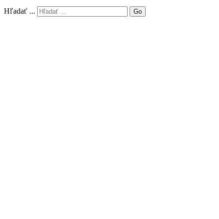
Hľadať ...
Go