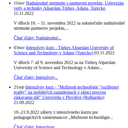
11
nov
Nadnárodné stretnutie s partnermi projektu, Univerzita
vedy a techniky Alparslan Türkeş, Adana, Turecko
11.11.2022
V dňoch 10. – 11. novembra 2022 sa uskutočnilo nadnárodné
stretnutie partnerov projektu,...
Čítať ďalej: Nadnárodné...
03
nov
Intenzívny kurz - Türkeş Alparslan University of
Science and Technology v Adane (Turecko)
03.11.2022
V dňoch 7. až 9. novembra 2022 sa na Türkeş Alparslan
University of Science and Technology v Adane...
Čítať ďalej: Intenzívny...
21
sep
Intenzívny kurz - "Možnosti technológie "rozšírenej
reality" na mobilných zariadeniach v rámci procesu
získavania dát" Univerzita v Plovdive (Bulharsko)
21.09.2022
19.-21.9.2022 zábery z intenzívneho kurzu pre
pedagogických zamestnancov „Možnosti technológie...
Čítať ďalej: Intenzívny...