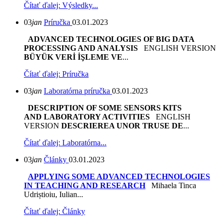
Čítať ďalej: Výsledky...
03
jan
Príručka
03.01.2023
ADVANCED TECHNOLOGIES OF BIG DATA
PROCESSING AND ANALYSIS
ENGLISH VERSION
BÜYÜK VERİ İŞLEME VE
...
Čítať ďalej: Príručka
03
jan
Laboratórna príručka
03.01.2023
DESCRIPTION OF SOME SENSORS KITS
AND LABORATORY ACTIVITIES
ENGLISH
VERSION
DESCRIEREA UNOR TRUSE DE
...
Čítať ďalej: Laboratórna...
03
jan
Články
03.01.2023
APPLYING SOME ADVANCED TECHNOLOGIES
IN TEACHING AND RESEARCH
Mihaela Tinca
Udriștioiu, Iulian...
Čítať ďalej: Články