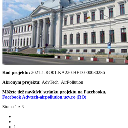
Kód projektu:
2021-1-RO01-KA220-HED-000030286
Akronym projektu:
AdvTech_AirPollution
Môžete tiež navštíviť stránku projektu na Facebooku,
Facebook Advtech-airpollution.ucv.ro (RO)
Strana 1 z 3
1