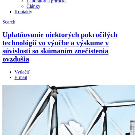
Laboratórna príručka
Články
Kontakty
Search
Uplatňovanie niektorých pokročilých
technológií vo výučbe a výskume v
súvislosti so skúmaním znečistenia
ovzdušia
Vytlačiť
E-mail