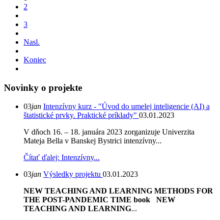
2
3
Nasl.
Koniec
Novinky o projekte
03
jan
Intenzívny kurz - "Úvod do umelej inteligencie (AI) a
štatistické prvky. Praktické príklady"
03.01.2023
V dňoch 16. – 18. januára 2023 zorganizuje Univerzita
Mateja Bella v Banskej Bystrici intenzívny...
Čítať ďalej: Intenzívny...
03
jan
Výsledky projektu
03.01.2023
NEW TEACHING AND LEARNING METHODS FOR
THE POST-PANDEMIC TIME book
NEW
TEACHING AND LEARNING
...