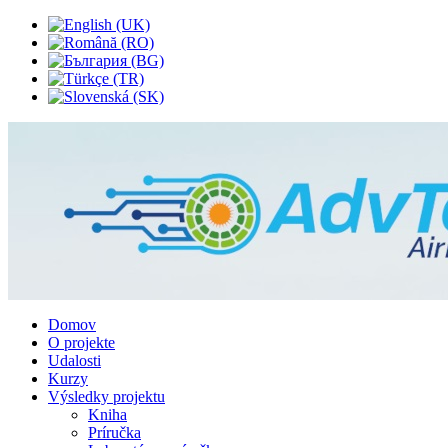
Domov
O projekte
Udalosti
Kurzy
Výsledky projektu
Kniha
Príručka