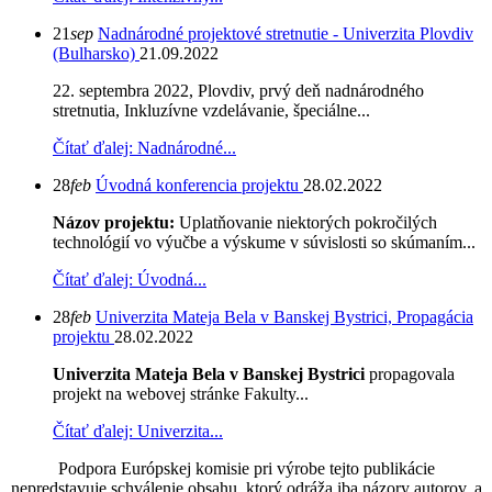
21
sep
Nadnárodné projektové stretnutie - Univerzita Plovdiv
(Bulharsko)
21.09.2022
22. septembra 2022, Plovdiv, prvý deň nadnárodného
stretnutia, Inkluzívne vzdelávanie, špeciálne...
Čítať ďalej: Nadnárodné...
28
feb
Úvodná konferencia projektu
28.02.2022
Názov projektu:
Uplatňovanie niektorých pokročilých
technológií vo výučbe a výskume v súvislosti so skúmaním...
Čítať ďalej: Úvodná...
28
feb
Univerzita Mateja Bela v Banskej Bystrici, Propagácia
projektu
28.02.2022
Univerzita Mateja Bela v Banskej Bystrici
propagovala
projekt na webovej stránke Fakulty...
Čítať ďalej: Univerzita...
Podpora Európskej komisie pri výrobe tejto publikácie
nepredstavuje schválenie obsahu, ktorý odráža iba názory autorov, a