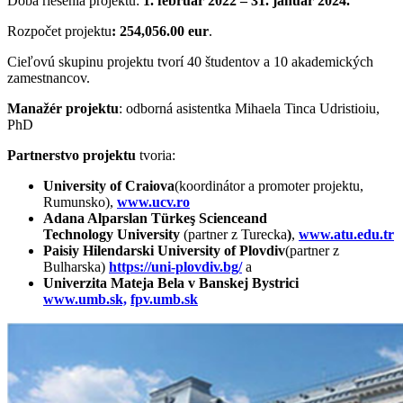
Doba riešenia projektu:
1. f
ebruár 2022 – 31. január 2024.
Rozpočet projektu
:
254,056.00
eur
.
Cieľovú skupinu projektu tvorí 40 študentov a 10 akademických
zamestnancov.
Manažér projektu
: odborná asistentka Mihaela Tinca Udristioiu,
PhD
Partnerstvo projektu
tvoria:
University of Craiova
(koordinátor a promoter projektu,
Rumunsko),
www.ucv.ro
Adana Alparslan Türkeş Science
and
Technology
University
(partner z Turecka
)
,
www.atu.edu.tr
Paisiy Hilendarski University of Plovdiv
(partner z
Bulharska)
https://uni-plovdiv.bg/
a
Univerzita Mateja Bela v Banskej Bystrici
www.umb.sk,
fpv.umb.sk